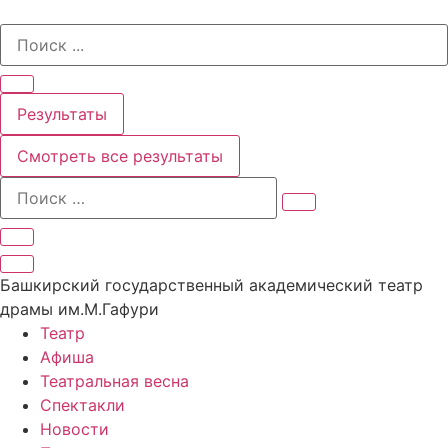
Перейти
Search
к
...
содержимому
Результаты
Смотреть все результаты
Башкирский государственный академический театр
драмы им.М.Гафури
Театр
Афиша
Театральная весна
Спектакли
Новости