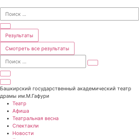
Перейти
Search
к
...
содержимому
Результаты
Смотреть все результаты
Башкирский государственный академический театр
драмы им.М.Гафури
Театр
Афиша
Театральная весна
Спектакли
Новости