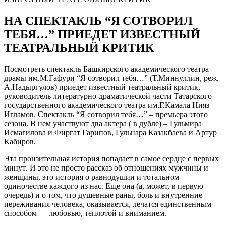
НА СПЕКТАКЛЬ “Я СОТВОРИЛ
ТЕБЯ…” ПРИЕДЕТ ИЗВЕСТНЫЙ
ТЕАТРАЛЬНЫЙ КРИТИК
Посмотреть спектакль Башкирского академического театра
драмы им.М.Гафури “Я сотворил тебя…” (Т.Миннуллин, реж.
А.Надыргулов) приедет известный театральный критик,
руководитель литературно-драматической части Татарского
государственного академического театра им.Г.Камала Нияз
Игламов. Спектакль “Я сотворил тебя…” – премьера этого
сезона. В нем участвуют два актера ( в дубле) – Гульмира
Исмагилова и Фиргат Гарипов, Гульнара Казакбаева и Артур
Кабиров.
Эта
пронзительная
история попа
дает в самое сердце с первых
минут
.
И э
то
не просто рассказ об отнощениях
мужчины и
женщины
, это история о равнодушии и тотальном
одиночестве
каждого из нас
.
Еще она (а, может, в первую
очередь) и
о том, что
душевные раны,
боль и внутренние
переживания человека,
оказывается,
лечатся единственным
способом — любовью, теплотой
и
вниманием.