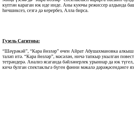
күптән караган юк иде инде. Аны куючы режиссер алдында баш 
һичшиксез, сезгә дә керербез, Алла бирса.
Гузель Сагитова:
“Шәүрәкәй”, “Кара йөзләр” өчен Айрат Абушахмановка алкышлар
таләп итә. “Кара йөзләр”, мәсәлән, ничә тапкыр укылган повес
тетрәндерә. Анализ ясаганда бәйләнерлек урыннар да юк түгел,
кичә булган спектакльгә бүген фәнни мәкалә дәрәҗәсендәнге яз