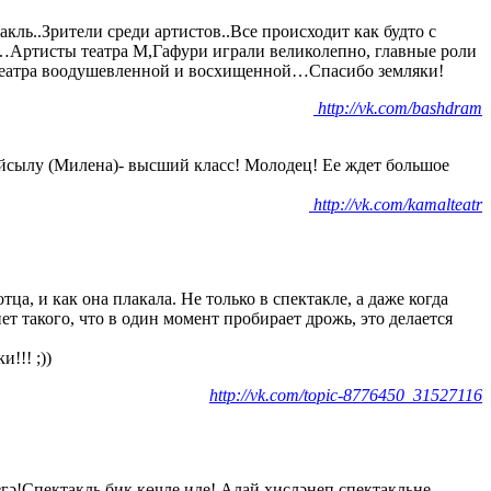
ь..Зрители среди артистов..Все происходит как будто с
е”…Артисты театра М,Гафури играли великолепно, главные роли
с театра воодушевленной и восхищенной…Спасибо земляки!
http://vk.com/bashdram
 Айсылу (Милена)- высший класс! Молодец! Ее ждет большое
http://vk.com/kamalteatr
ца, и как она плакала. Не только в спектакле, а даже когда
ет такого, что в один момент пробирает дрожь, это делается
!!! ;))
http://vk.com/topic-8776450_31527116
гә!Спектакль бик көчле иде! Алай хисләнеп спектакльне