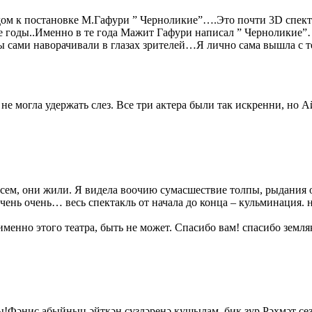
м к постановке М.Гафури ” Черноликие”….Это почти 3D спектакл
27 е годы..Именно в те года Мажит Гафури написал ” Чернолики
езы сами наворачивали в глазах зрителей…Я лично сама вышла 
 не могла удержать слез. Все три актера были так искренни, но
всем, они жили. Я видела воочию сумасшествие толпы, рыдания от
очень очень… весь спектакль от начала до конца – кульминация. н
енно этого театра, быть не может. Спасибо вам! спасибо земляки
ы!Фәнис абыйның әйткән сүзләренә кушылам, бик зур Рәхмәт сез