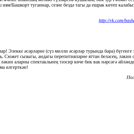
иям!Башкорт туганнар, сезне бездә тагы да ешрак көтеп калабыз
http://vk.com/b
! Элекке әсәрләрне (сүз милли әсәрләр турында бара) бүгенге з
ть. Сюжет сызыгы, андагы перепитияләрне яттан беләсең, ләкин 
 ләкин аларны спектакльнең тәэсир көче бик вак нәрсәгә әйләнд
ма өлгерткән!
Пол