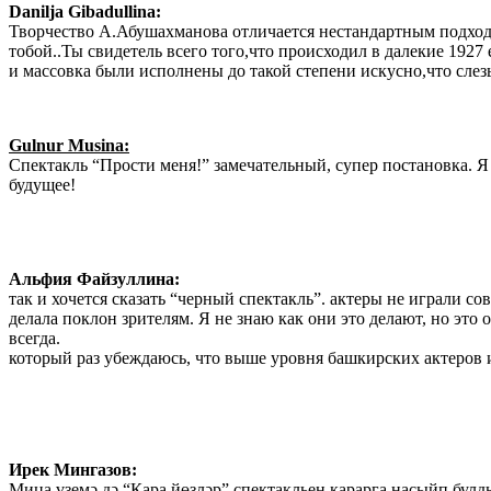
Danilja Gibadullina:
Творчество А.Абушахманова отличается нестандартным подходо
тобой..Ты свидетель всего того,что происходил в далекие 19
и массовка были исполнены до такой степени искусно,что сл
Gulnur Musina:
Спектакль “Прости меня!” замечательный, супер постановка. Я
будущее!
Альфия Файзуллина:
так и хочется сказать “черный спектакль”. актеры не играли со
делала поклон зрителям. Я не знаю как они это делают, но это 
всегда.
который раз убеждаюсь, что выше уровня башкирских актеров им
Ирек Мингазов:
Миңа үземә дә “Кара йөзләр” спектакльен карарга насыйп булд