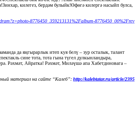
!Зинхар, килегез, бердәм булыйк!Өфөгә килергә насыйп булса,
ashdram?z=photo-8776450_359213131%2Falbum-8776450_00%2Frev
аманда да яңгырарлык итеп куя белү – зур осталык, талант
спектакль сине тота, тота гына түгел дулкынландыра,
ерә. Рәхмәт, Айратка! Рәхмәт, Миләүшә апа Хабетдиновага –
ный материал на сайте “Калеб”:
http://kalebtatar.ru/article/2395