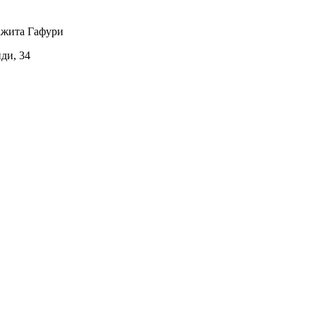
ажита Гафури
иди, 34