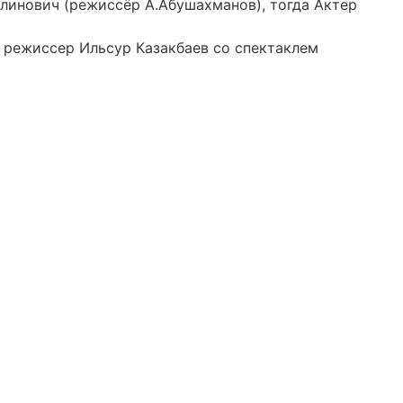
улинович (режиссёр А.Абушахманов), тогда Актер
 режиссер Ильсур Казакбаев со спектаклем