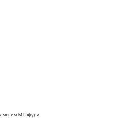
рамы им.М.Гафури