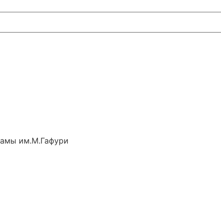
рамы им.М.Гафури