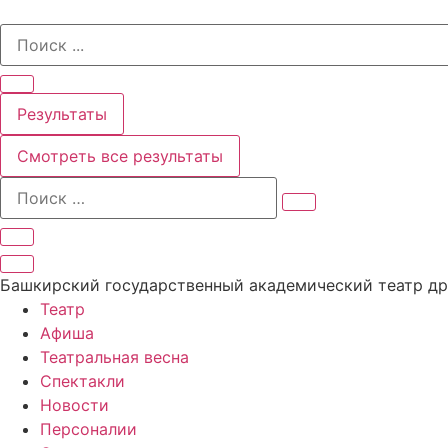
Перейти
Search
к
...
содержимому
Результаты
Смотреть все результаты
Башкирский государственный академический театр д
Театр
Афиша
Театральная весна
Спектакли
Новости
Персоналии