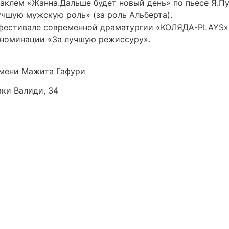
таклем «Жанна.Дальше будет новый день» по пьесе Я.П
учшую мужскую роль» (за роль Альберта).
м фестивале современной драматургии «КОЛЯДА-PLAYS»
в номинации «За лучшую режиссуру».
мени Мажита Гафури
аки Валиди, 34