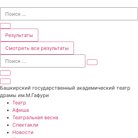
Перейти
Search
к
...
содержимому
Результаты
Смотреть все результаты
Башкирский государственный академический театр
драмы им.М.Гафури
Театр
Афиша
Театральная весна
Спектакли
Новости