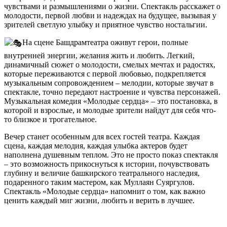
чувствами и размышлениями о жизни. Спектакль расскажет о
молодости, первой любви и надеждах на будущее, вызывая у
зрителей светлую улыбку и приятное чувство ностальгии.
На сцене Башдрамтеатра оживут герои, полные
внутренней энергии, желания жить и любить. Легкий,
динамичный сюжет о молодости, смелых мечтах и радостях,
которые переживаются с первой любовью, подкрепляется
музыкальным сопровождением – мелодии, которые звучат в
спектакле, точно передают настроение и чувства персонажей.
Музыкальная комедия «Молодые сердца» – это постановка, в
которой и взрослые, и молодые зрители найдут для себя что-
то близкое и трогательное.
Вечер станет особенным для всех гостей театра. Каждая
сцена, каждая мелодия, каждая улыбка актеров будет
наполнена душевным теплом. Это не просто показ спектакля
– это возможность прикоснуться к истории, почувствовать
глубину и величие башкирского театрального наследия,
подаренного таким мастером, как Муллаян Суяргулов.
Спектакль «Молодые сердца» напомнит о том, как важно
ценить каждый миг жизни, любить и верить в лучшее.