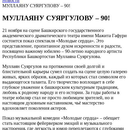
Новости
МУЛЛАЯНУ СУЯРГУЛОВУ – 90!
МУЛЛАЯНУ СУЯРГУЛОВУ – 90!
21 ноября на сцене Башкирского государственного
академического драматического театра имени Мажита Гафури
состоится показ спектакля «Молодые сердца». Это
представление, пропитанное духом искренности и радости,
посвящено важному юбилею – 90-летию народного артиста
Республики Башкортостан Муллаяна Суяргулова.
Муллаян Суяргулов на протяжении своей долгой и
блистательной карьеры сумел создать на сцене целую галерею
живых, ярких образов, каждый из которых стал символом его
выдающегося таланта. Его творчество воплощает в себе
глубокое уважение к башкирским культурным традициям,
любовь к родному народу и его истории. За годы работы в
театре юбиляр стал не просто любимцем зрителей, но и
настоящим духовным наставником, чьё мастерство
вдохновляет поколения актеров.
Показ музыкальной комедии «Молодые сердца» – обещает
стать настоящим фейерверком эмоций и музыкального
настроения, где легкость и юмор переплетаются с глубокими