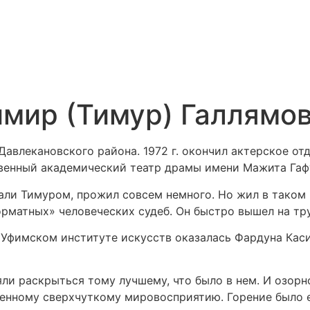
мир (Тимур) Галлямов
 Давлекановского района. 1972 г. окончил актерское о
венный академический театр драмы имени Мажита Гаф
али Тимуром, прожил совсем немного. Но жил в таком 
орматных» человеческих судеб. Он быстро вышел на тр
 в Уфимском институте искусств оказалась Фардуна Ка
яли раскрыться тому лучшему, что было в нем. И озорн
аленному сверхчуткому мировосприятию. Горение было