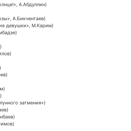
лнце!», А.Абдуллин)
зы», А.Бикчентаев)
ие девушки», М.Карим)
мбадзе)
)
илов)
)
ев)
м)
)
 лунного затмения»)
аев)
нбаев)
гимов)