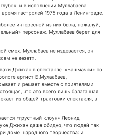
и глубок, и в исполнении Муллабаева
 время гастролей 1975 года в Ленинграде.
более интересной из них была, пожалуй,
тельный» персонаж. Муллабаев берет для
ой смех. Муллабаев не издевается, он
сем не везет».
свахи Джихан в спектакле «Башмачки» по
рологе артист Б.Мулаабаев,
рывает и решает вместе с приятелями
астоящая, что это всего лишь балаганная
екает из общей трактовки спектакля, в
инается «грустный клоун» Леонид
рухе Джихан даже обидно, что людей так
при доме народного творчества: и