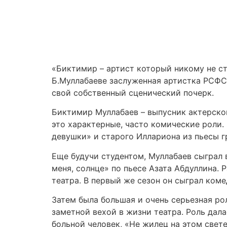
«Биктимир – артист который никому не ст
Б.Муллабаеве заслуженная артистка РСФСР
свой собственный сценический почерк.
Биктимир Муллабаев – выпусник актерског
это характерные, часто комические роли
девушки» и старого Иллариона из пьесы г
Еще будучи студентом, Муллабаев сыграл
меня, солнце» по пьесе Азата Абдуллина. 
театра. В первый же сезон он сыграл ком
Затем была большая и очень серьезная рол
заметной вехой в жизни театра. Роль дала
больной человек, «Не жилец на этом свете