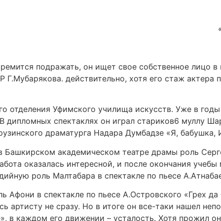
ремится подражать, он ищет свое собственное лицо в и
 Г.Мубарякова. действительно, хотя его стаж актера п
о отделения Уфимского училища искусств. Уже в годы
. В дипломных спектаклях он играл стариков6 муллу Ш
рузинского драматурга Надара Думбадзе «Я, бабушка, 
 в Башкирском академическом театре драмы роль Серг
Работа оказалась интересной, и после окончания учебы
едийную роль Малтабара в спектакле по пьесе А.Атнаба
ь Афони в спектакле по пьесе А.Островского «Грех да 
сь артисту не сразу. Но в итоге он все-таки нашел неп
», в каждом его движении – усталость. Хотя прожил он