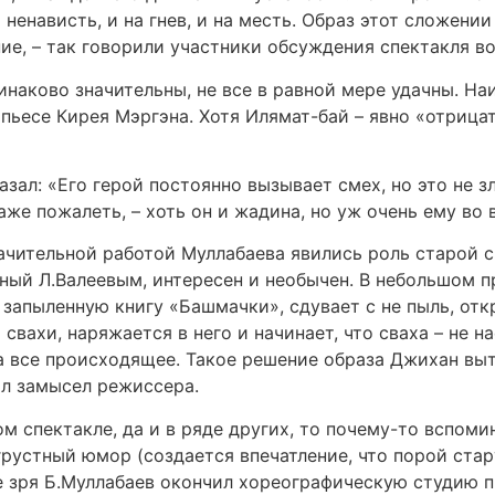
 ненависть, и на гнев, и на месть. Образ этот сложени
ие, – так говорили участники обсуждения спектакля во
наково значительны, не все в равной мере удачны. Наи
ьесе Кирея Мэргэна. Хотя Илямат-бай – явно «отрица
ал: «Его герой постоянно вызывает смех, но это не зл
же пожалеть, – хоть он и жадина, но уж очень ему во в
начительной работой Муллабаева явились роль старой 
нный Л.Валеевым, интересен и необычен. В небольшом п
запыленную книгу «Башмачки», сдувает с не пыль, отк
свахи, наряжается в него и начинает, что сваха – не н
а все происходящее. Такое решение образа Джихан выт
ил замысел режиссера.
м спектакле, да и в ряде других, то почему-то вспом
 грустный юмор (создается впечатление, что порой ста
 не зря Б.Муллабаев окончил хореографическую студию 