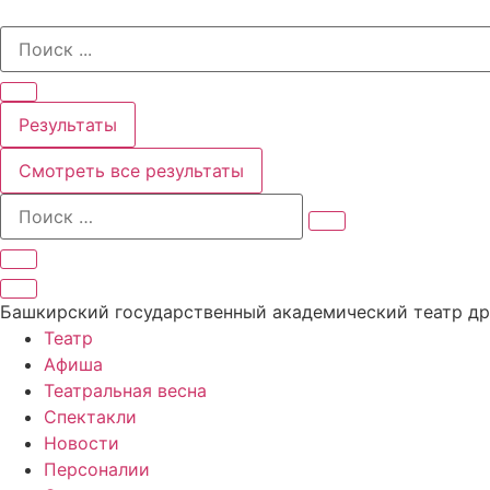
Перейти
Search
к
...
содержимому
Результаты
Смотреть все результаты
Башкирский государственный академический театр д
Театр
Афиша
Театральная весна
Спектакли
Новости
Персоналии