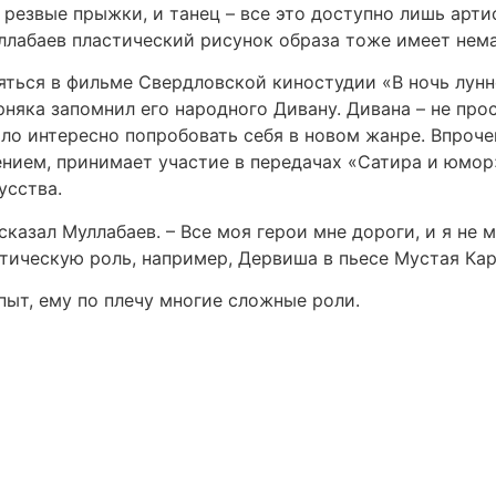
 резвые прыжки, и танец – все это доступно лишь арт
уллабаев пластический рисунок образа тоже имеет нема
няться в фильме Свердловской киностудии «В ночь лун
рняка запомнил его народного Дивану. Дивана – не про
ыло интересно попробовать себя в новом жанре. Впроче
нием, принимает участие в передачах «Сатира и юмор»,
усства.
сказал Муллабаев. – Все моя герои мне дороги, и я не 
атическую роль, например, Дервиша в пьесе Мустая Ка
пыт, ему по плечу многие сложные роли.