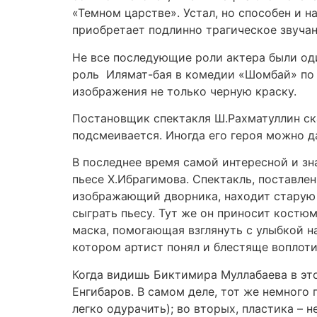
«Темном царстве». Устал, но способен и на
приобретает подлинно трагическое звучан
Не все последующие роли актера были оди
роль Илямат-бая в комедии «Шомбай» по п
изображения не только черную краску.
Постановщик спектакля Ш.Рахматуллин сказ
подсмеивается. Иногда его героя можно да
В последнее время самой интересной и з
пьесе Х.Ибрагимова. Спектакль, поставле
изображающий дворника, находит старую 
сыграть пьесу. Тут же он приносит костюм 
маска, помогающая взглянуть с улыбкой н
котором артист понял и блестяще воплот
Когда видишь Биктимира Муллабаева в это
Енгибаров. В самом деле, тот же немного
легко одурачить); во вторых, пластика –