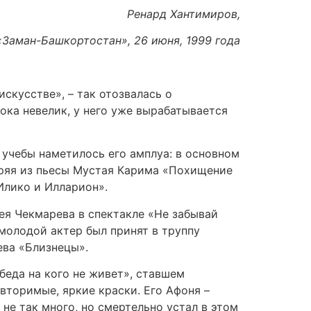
Ренард Хантимиров,
«Заман-Башкортостан», 26 июня, 1999 года
скусстве», – так отозвалась о
ока невелик, у него уже вырабатывается
 учебы наметилось его амплуа: в основном
аряя из пьесы Мустая Карима «Похищение
Илико и Илларион».
ея Чекмарева в спектакле «Не забывай
 молодой актер был принят в труппу
ева «Близнецы».
беда на кого не живет», ставшем
овторимые, яркие краски. Его Афоня –
 не так много, но смертельно устал в этом