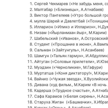
Сергей Чекмарев («Не забудь меня, со
Малтабар («Близнецы», А.Атнабаев)
Виктор Пантелеев («Утро большой гро
мулла Шарей и Давлетбай («Похищен
Илларион («Илико и Илларион», Н.Ду
Низам («Йырланмаан йыр», М.Карим)
Шабельский («Иванов», А.Островский
Студент («Прощание в июне», А.Вамп
Сальман («Зайтунгуль», Н.Асанбаев)
Шамгун («Тальян гармун», И.Абдуллин
Айтуган («Соловьи прилетели», И.Юзе
Муэдзин («Черноликие», М.Гафури)
Муртатша («Коня диктатору!», М.Кари
Вайнио («Чужая звезда», Х.Вуолийоки
Дивана (худ фильм., М.Карим «В ночь
Кадерша («Трудное счастье», А.Атнаб
Сафа Карамов («Белая сирень», Н.Аса
Старуха Жиган («Башмачки», Х.Ибра
Куркак («Огонь», А.Атнабаев)