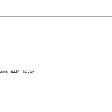
рамы им.М.Гафури