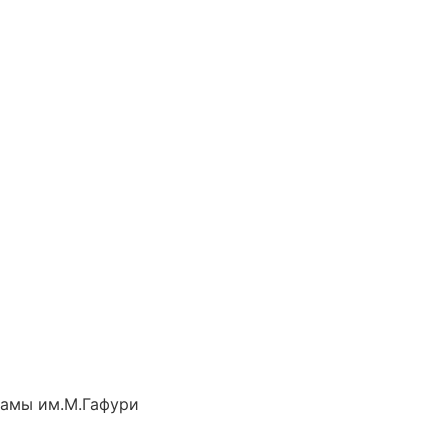
рамы им.М.Гафури