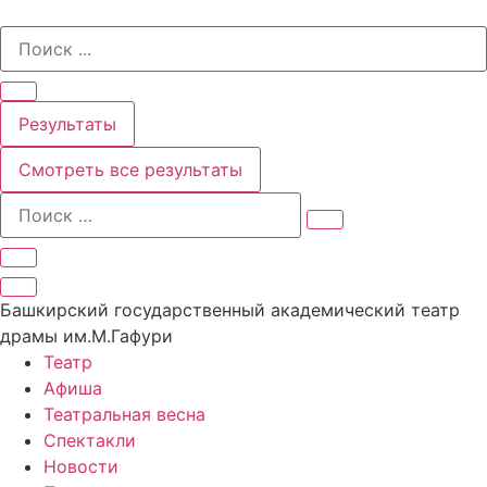
Перейти
Search
к
...
содержимому
Результаты
Смотреть все результаты
Башкирский государственный академический театр
драмы им.М.Гафури
Театр
Афиша
Театральная весна
Спектакли
Новости