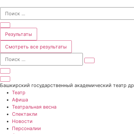
Перейти
Search
к
...
содержимому
Результаты
Смотреть все результаты
Башкирский государственный академический театр д
Театр
Афиша
Театральная весна
Спектакли
Новости
Персоналии