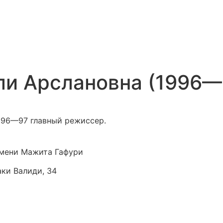
ли Арслановна (1996—
996—97 главный режиссер.
мени Мажита Гафури
аки Валиди, 34