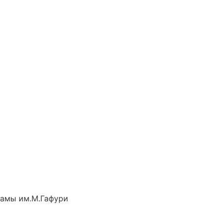
рамы им.М.Гафури