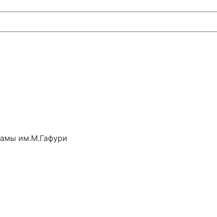
рамы им.М.Гафури