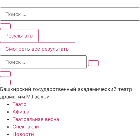
Перейти
Search
к
...
содержимому
Результаты
Смотреть все результаты
Башкирский государственный академический театр
драмы им.М.Гафури
Театр
Афиша
Театральная весна
Спектакли
Новости