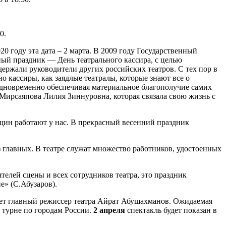
0.
20 году эта дата – 2 марта. В 2009 году Государственный
ый праздник — День театрального кассира, с целью
ержали руководители других российских театров. С тех пор в
о кассиры, как заядлые театралы, которые знают все о
одновременно обеспечивая материальное благополучие самих
и Мирсаяпова Лилия Зиннуровна, которая связала свою жизнь с
щин работают у нас. В прекрасный весенний праздник
з главных. В театре служат множество работников, удостоенных
елей сцены и всех сотрудников театра, это праздник
е» (С.Абузаров).
ет главный режиссер театра Айрат Абушахманов. Ожидаемая
е турне по городам России.
2 апреля
спектакль будет показан в