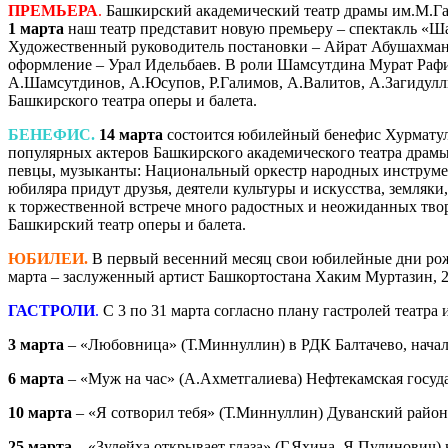
ПРЕМЬЕРА
.
Башкирский академический театр драмы им.М.Га
1 марта
наш театр представит новую премьеру – спектакль «Ш
Художественный руководитель постановки – Айрат Абушахман
оформление – Урал Идельбаев. В роли Шамсутдина Мурат Рафи
А.Шамсутдинов, А.Юсупов, Р.Галимов, А.Валитов, А.Загидулли
Башкирского театра оперы и балета.
БЕНЕФИС.
14 марта
состоится юбилейный бенефис Хурматулл
популярных актеров Башкирского академического театра драмы
певцы, музыканты: Национальный оркестр народных инструмен
юбиляра придут друзья, деятели культуры и искусства, земляк
к торжественной встрече много радостных и неожиданных твор
Башкирский театр оперы и балета.
ЮБИЛЕИ.
В первый весенний месяц свои юбилейные дни рожд
марта – заслуженный артист Башкортостана Хаким Муртазин, 2
ГАСТРОЛИ
.
С 3 по 31 марта согласно плану гастролей театр
3 марта
– «Любовница» (Т.Миннуллин) в РДК Балтачево, начало
6 марта
– «Муж на час» (А.Ахметгалиева) Нефтекамская госуда
10 марта
– «Я сотворил тебя» (Т.Миннуллин) Дуванский район, 
25 марта
– «Зулейха открывает глаза» (Г.Яхина, Я.Пулинович) 