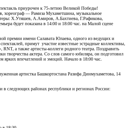
пектакль приурочен к 75-летию Великой Победы!
в, хореограф — Рамиза Мухаметшина, музыкальное
еры: Х.Утяшев, А.Амиров, А.Бахтиева, Г.Рафикова,
ера будет показана в 14:00 и 18:00 час. на Малой сцене
ной премии имени Салавата Юлаева, одного из ведущих и
 спектаклей, примут участие известные эстрадные коллективы,
RNT, а также артисты-коллеги родного театра. Поздравить
ки творчества актера. Со слов самого юбиляра, он подготовил
 ярких впечатлений и эмоций. Начало в 18:00 час.
служенная артистка Башкортостана Разифа Динмухаметова, 14
оли в следующих районах республики и регионах России:
 в 18:30.