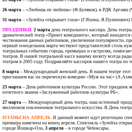
26 марта
– «Любишь не любишь» (Ф.Буляков), в РДК Аргаяш (Че
31 марта
– «Зулейха открывает глаза» (Г.Яхина, Я.Пулинович) 
ПРАЗДНИКИ
.
2 марта
день театрального кассира. День театра
драматический театр «Приют комедианта», который находится 
чествования данных работников, увеличения популярности, пр
первый понедельник марта чествуют представителей столь нужн
театральных событиях города, премьерах и гастролях, помога
театров. В нашей театральной кассе вашему визиту всегда рады
театром в 2005 году. Поздравляйте кассиров нашего театра по 
8 марта
– Международный женский день. В нашем театре этот 
приглашаем вас на лирическую комедию «Муж на час» (А.Ахме
25 марта
– День работников культуры России. Этот праздник яв
почетного звания «Заслуженный работник культуры РБ».
27 марта
— Международный день театра, наш истинный праздник
миллионов поклонников театрального искусства. В День театр
ПЛАНЫ НА АПРЕЛЬ
.
В данный момент идут репетиции спек
премьера намечена на конец апреля. Спектакль «Зулейха откры
городе Йошкар-Ола,
3 апреля
– в городе Чебоксары.