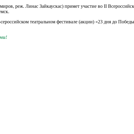
иров, реж. Линас Зайкаускас) примет участие во II Всероссий
Омск.
сероссийском театральном фестивале (акции) «23 дня до Победы
ями!