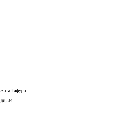
ажита Гафури
иди, 34