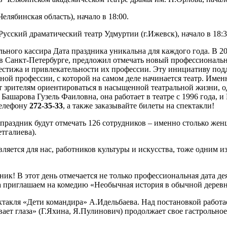
лябинская область), начало в 18:00.
Русский драматический театр Удмуртии (г.Ижевск), начало в 18:3
льного кассира Дата праздника уникальна для каждого года. В 20
в Санкт-Петербурге, предложил отмечать новый профессиональн
естижа и привлекательности их профессии. Эту инициативу подд
ой профессии, с которой на самом деле начинается театр. Именн
ют зрителям ориентироваться в насыщенной театральной жизни, 
 Башарова Гузель Фаиловна, она работает в театре с 1996 года, 
телефону
272-35-33
, а также заказывайте билеты на спектакли!
праздник будут отмечать 126 сотрудников – именно столько жен
тгалиева).
ляется для нас, работников культуры и искусства, тоже одним и
! В этот день отмечается не только профессиональная дата деят
а приглашаем на комедию «Необычная история в обычной деревн
такля «Дети командира» А.Идельбаева. Над постановкой работа
вает глаза» (Г.Яхина, Я.Пулинович) продолжает свое гастрольно