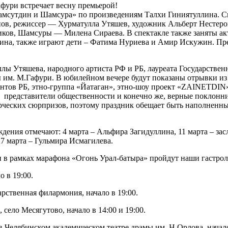
фури встречает весну премьерой!
амсутдин и Шамсура» по произведениям Талхи Гиниятуллина. С
ов, режиссер — Хурматулла Утяшев, художник Альберт Нестеро
ков, Шамсуры — Милена Сираева. В спектакле также заняты акт
на, также играют дети – Фатима Нуриева и Амир Искужин. Премь
ы Утяшева, народного артиста РФ и РБ, лауреата Государствен
 им. М.Гафури. В юбилейном вечере будут показаны отрывки из
тов РБ, этно-группа «Йатаган», этно-шоу проект «ZAINETDIN», 
и, представители общественности и конечно же, верные поклонни
ческих сюрпризов, поэтому праздник обещает быть наполненным
ения отмечают: 4 марта – Альфира Загидуллина, 11 марта – за
7 марта – Гульмира Исмагилева.
а и в рамках марафона «Огонь Урал-батыра» пройдут наши гастр
 в 19:00.
рственная филармония, начало в 19:00.
село Месягутово, начало в 14:00 и 19:00.
в Челябинском академическом театре драмы им. Н.Орлова, начало