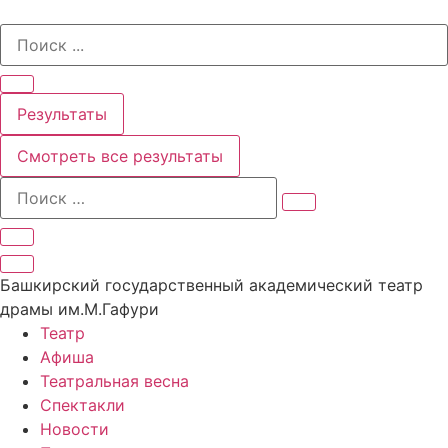
Перейти
Search
к
...
содержимому
Результаты
Смотреть все результаты
Башкирский государственный академический театр
драмы им.М.Гафури
Театр
Афиша
Театральная весна
Спектакли
Новости