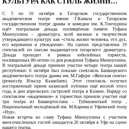
КУЛЬТУРА КАК СТИЛЬ ЖИЗНИ…
С 5 по 10 октября в Татарском государственном
академическом театре имени Г.Камала и Татарском
государственном театре драмы и комедии им. К.Тинчурина
идёт театральная декада, посвящённая памяти Туфана
Миннуллина – драматурга, всей жизнью и творчеством
утверждавшего культуру как «стиль жизни человека, его дух,
его верования и убеждения». На сценах представлены 19
спектаклей по пьесам выдающегося татарского драматурга.
Декада проходит в рамках юбилейных торжеств,
посвященных 80-летию со дня рождения Туфана Миннуллина.
В театральной декаде приняли участие четыре театра нашей
республики: 6 октября был показан спектакль Башкирского
академического театра драмы им. М.Гафури «Женская сюита»
(режиссёр Ильсур Казакбаев). Этот спектакль получил
восторженный прием казанской публики ещё весной этого
года, в дни апрельских гастролей театра в Казани. Наряду со
спектаклем «академиков» в торжествах приняли участие ещё
три театра из Башкортостана – Туймазинский театр ,
Национальный молодёжный им. М.Карима и Уфимский театр
«Нур».
Новая встреча во славу Туфана Миннуллина с участием
многочисленных гостей ожидается 20 октября в Уфе на сцене
нашего театра.