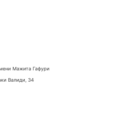
мени Мажита Гафури
аки Валиди, 34