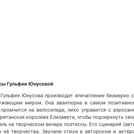
ссы Гульфии Юнусовой
. Гульфия Юнусова производит впечатление безмерно 
ужающим миром. Она авантюрна в самом позитивном
промчится на велосипеде, лихо управится с аэросан
 британская королева Елизавета, чтобы подчеркнуть св
ль на творческом вечере поэтессы. Его сценарий (авто
 её творчества. Звучали стихи в авторском и актёрс