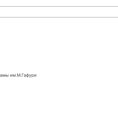
рамы им.М.Гафури