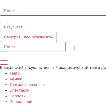
Перейти
Search
к
...
содержимому
Результаты
Смотреть все результаты
Башкирский государственный академический театр д
Театр
Афиша
Театральная весна
Спектакли
Новости
Персоналии