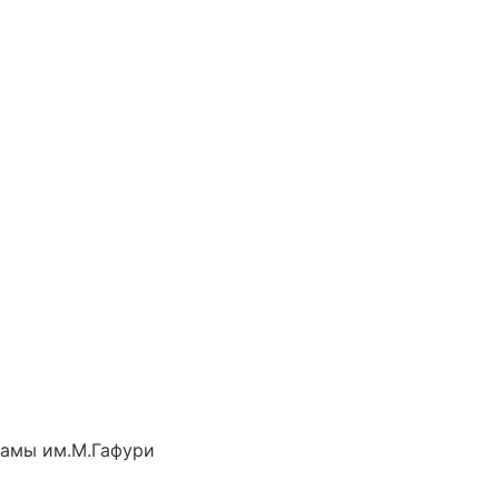
рамы им.М.Гафури