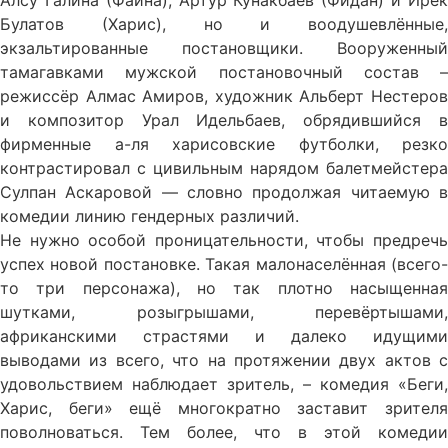
Алсу Галина (Фаина), Артур Кунакбаев (Фидан) и Ирек
Булатов (Харис), но и воодушевлённые,
экзальтированные постановщики. Вооруженный
тамагавками мужской постановочный состав –
режиссёр Алмас Амиров, художник Альберт Нестеров
и композитор Урал Идельбаев, обрядившийся в
фирменные а-ля харисовские футболки, резко
контрастировал с цивильным нарядом балетмейстера
Сулпан Аскаровой — словно продолжая читаемую в
комедии линию гендерных различий.
Не нужно особой проницательности, чтобы предречь
успех новой постановке. Такая малонаселённая (всего-
то три персонажа), но так плотно насыщенная
шутками, розыгрышами, перевёртышами,
африканскими страстями и далеко идущими
выводами из всего, что на протяжении двух актов с
удовольствием наблюдает зритель, – комедия «Беги,
Харис, беги» ещё многократно заставит зрителя
поволноваться. Тем более, что в этой комедии