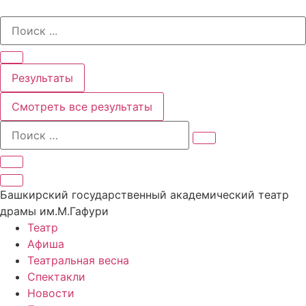
Перейти
Search
к
...
содержимому
Результаты
Смотреть все результаты
Башкирский государственный академический театр
драмы им.М.Гафури
Театр
Афиша
Театральная весна
Спектакли
Новости