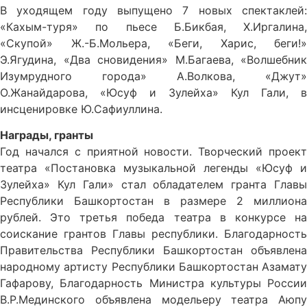
В уходящем году выпущено 7 новых спектаклей:
«Кахым-туря» по пьесе Б.Бикбая, Х.Иргалина,
«Скупой» Ж.-Б.Мольера, «Беги, Харис, беги!»
Э.Ягудина, «Два сновидения» М.Багаева, «Волшебник
Изумрудного города» А.Волкова, «Джут»
О.Жанайдарова, «Юсуф и Зулейха» Кул Гали, в
инсценировке Ю.Сафиуллина.
Награды, гранты
Год начался с приятной новости. Творческий проект
театра «Постановка музыкальной легенды «Юсуф и
Зулейха» Кул Гали» стал обладателем гранта Главы
Республики Башкортостан в размере 2 миллиона
рублей. Это третья победа театра в конкурсе на
соискание грантов Главы республики. Благодарность
Правительства Республики Башкортостан объявлена
народному артисту Республики Башкортостан Азамату
Гафарову, Благодарность Министра культуры России
В.Р.Мединского объявлена модельеру театра Аюпу