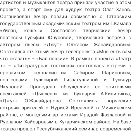
артистов и музыкантов театра приняли участие в этом
проекте, а старт ему дал худрук театра Олег Ханов.
Организован вечер поэзии совместно с Татарским
государственным академическим театром им.Г.Камала
«Уйлан, кеше…». Состоялся творческий вечер
поэтессы Гульфии Юнусовой, творческая встреча с
автором пьесы «Джут» Олжасом Жанайдаровым.
Состоялся отчетный вечер телепроекта «Мне есть вам
что сказать» – «Бал поэзии». В рамках проекта «Театр
+» – «Литературная гостиная» состоялась встречи с
прозаиком, журналистом Сабиром Шариповым,
поэтессами Гульсирой Гиззатуллиной и Гульнур
Якуповой. Проведено обсуждение со зрителями
спектаклей «Цыпленок из букваря» А.Кивирякха,
«Джут» О.Жанайдарова. Состоялись творческие
встречи зрителей с Нурией Ирсаевой в Миякинском
районе, с молодыми артистами Ирадой Фазлаевой и
Русланом Хайсаровым в Кугарчинском районе. На базе
театра прошел Республиканский семинар современной