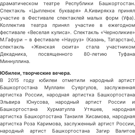
драматическом театре Республики Башкортостан.
Спектакль «Цыпленок букваря» А.Кивирякха принял
участие в Фестивале спектаклей малых форм (Уфа).
Коллектив театра принял участие в ежегодном
фестивале «Веселая кулиса». Спектакль «Черноликие»
М.Гафури – в фестивале «Науруз» (Казань, Татарстан),
спектакль «Женская сюита» стала участником
Декадника, посвященного 80-летию Туфана
Миннуллина.
Юбилеи, творческие вечера.
В 2015 году юбилеи отметили народный артист
Башкортостана Муллаян Суяргулов, заслуженная
артистка России, народная артистка Башкортостана
Эльвира Юнусова, народный артист России и
Башкортостана Хурматулла Утяшев, народная
артистка Башкортостана Танзиля Хисамова, народная
артистка Роза Каримова, заслуженный артист России,
народный артист Башкортостана Загир Валитов