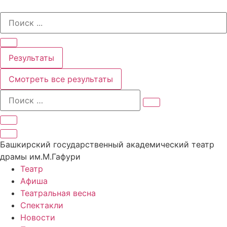
Перейти
Search
к
...
содержимому
Результаты
Смотреть все результаты
Башкирский государственный академический театр
драмы им.М.Гафури
Театр
Афиша
Театральная весна
Спектакли
Новости