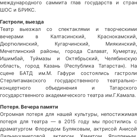
международного саммита глав государств и стран
ШОС и БРИКС.
Гастроли, выезда
Театр выезжал со спектаклями и творческими
вечерами в Калтасинский, Краснокамский,
Дюртюлинский, Кугарчинский, Миякинский,
Мечетлинский районы, города Салават, Кумертау,
Ишимбай, Туймазы и Октябрьский, Челябинскую
область, город Казань (Республика Татарстан). На
сцене БАТД им.М. Гафури состоялись гастроли
Стерлитамакского государственного театрально-
концертного объединения и Татарского
государственного академического театра им.Г.Камала.
Потеря. Вечера памяти
Огромная потеря для нашей культуры, непостижимая
потеря для театра — в 2015 году мы простились с
драматургом Флоридом Буляковым, актрисой Анисой
Дильмухаметовой, актером Хамитом Яруллиным,