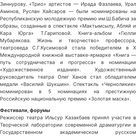
Зиннурову. «Трио» артистов — Ирада Фазлаева, Урал
Аминов, Руслан Хайсаров — были номинированы на
Республиканскую молодежную премию им.Ш.Бабича за
образы, созданные в спектакле «Мактымсылу, Абляй и
Кара Юрга» Т.Гариповой. Книга-альбом «Гюлли
Мубарякова. Жизнь и творчество» профессора,
театроведа С.Г.Кусимовой стала победителем в X
Международной книжной выставке-ярмарке «Книга —
путь сотрудничества и прогресса» в номинации
«Художественное издание». Художественный
руководитель театра Олег Ханов стал обладателем
медали «Василий Шукшин». Спектакль «Черноликие»
номинирован в 5 номинациях на престижную
Российскую национальную премию «Золотая маска».
Фестивали, форумы
Режиссер театра Ильсур Казакбаев принял участие в
Творческой лаборатории современной драматургии в
Государственном академическом русском