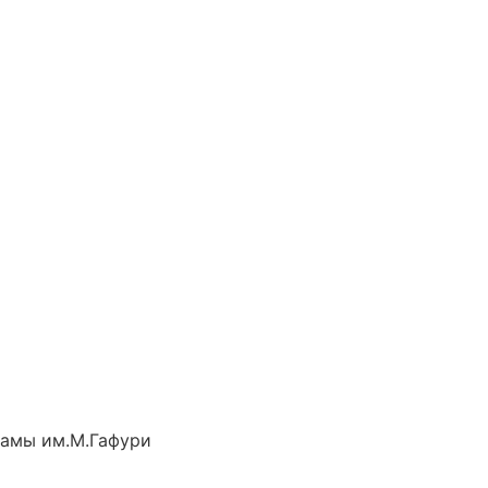
рамы им.М.Гафури