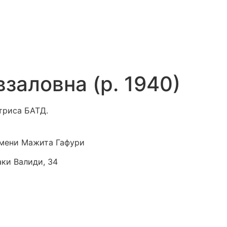
заловна (р. 1940)
триса БАТД.
мени Мажита Гафури
аки Валиди, 34