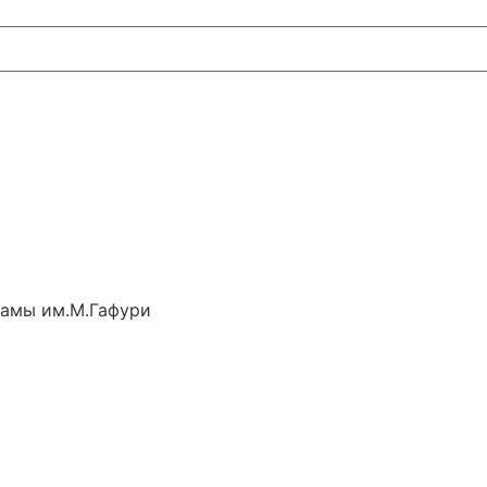
рамы им.М.Гафури