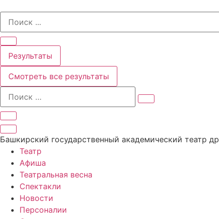
Перейти
Search
к
...
содержимому
Результаты
Смотреть все результаты
Башкирский государственный академический театр д
Театр
Афиша
Театральная весна
Спектакли
Новости
Персоналии