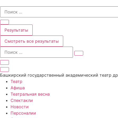
Перейти
Search
к
...
содержимому
Результаты
Смотреть все результаты
Башкирский государственный академический театр д
Театр
Афиша
Театральная весна
Спектакли
Новости
Персоналии