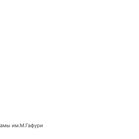
рамы им.М.Гафури