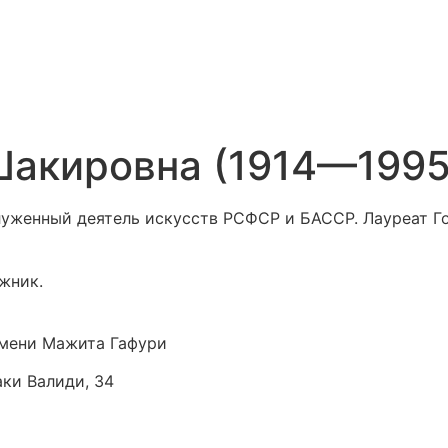
Шакировна (1914—1995
уженный деятель искусств РСФСР и БАССР. Лауреат Г
жник.
мени Мажита Гафури
аки Валиди, 34