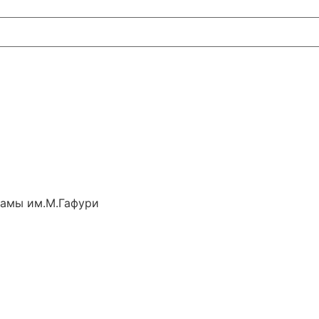
рамы им.М.Гафури