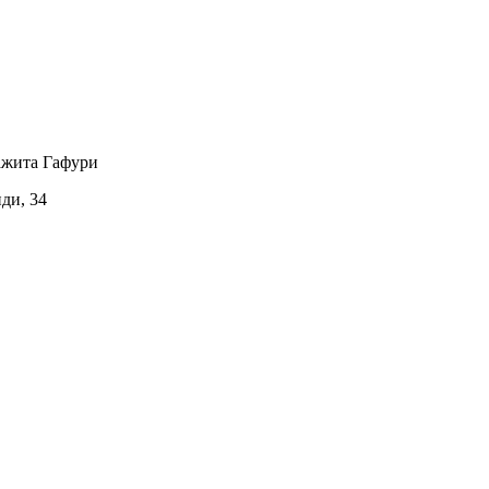
ажита Гафури
иди, 34