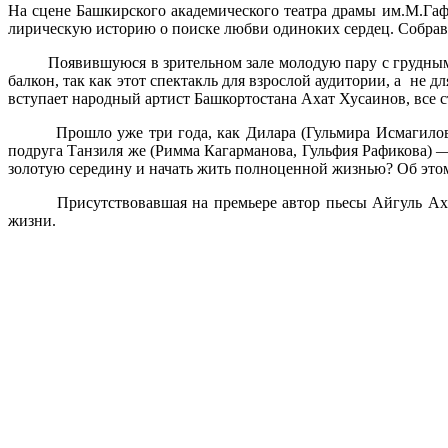
На сцене Башкирского академического театра драмы им.М.Гаф
лирическую историю о поиске любви одиноких сердец. Собравш
Появившуюся в зрительном зале молодую пару с грудным реб
балкон, так как этот спектакль для взрослой аудитории, а не д
вступает народный артист Башкортостана Ахат Хусаинов, все с
Прошло уже три года, как Дилара (Гульмира Исмагилова, 
подруга Танзиля же (Римма Кагарманова, Гульфия Рафикова) —
золотую середину и начать жить полноценной жизнью? Об этом
Присутствовавшая на премьере автор пьесы Айгуль Ахметга
жизни.