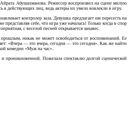
е Айрата Абушахманова. Режиссер воспроизвел на сцене милую
 в действующих лиц, ведь актеры их умело вовлекли в игру.
ливает контролер зала. Девушка предлагает им пересесть на
е представляя себе, что игра уже началась! Только когда в спор
оприятная, с веселой песней открывается занавес.
рошлым, никак не может освободиться от воспоминаний. Ее
т: «Вчера — это вчера, сегодня — это сегодня». Как же найти
кой комедии «Муж на час».
и проникновенной. Пожелала спектаклю долгой сценической