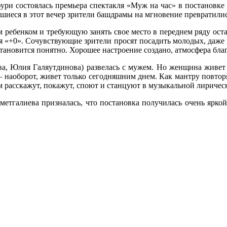
ури состоялась премьера спектакля «Муж на час» в постановк
иеся в этот вечер зрители башдрамы на мгновение превратились
енком и требующую занять свое место в переднем ряду останав
ля «+0». Сочувствующие зрители просят посадить молодых, даже н
тановится понятно. Хорошее настроение создано, атмосфера благ
Юлия Галяутдинова) развелась с мужем. Но женщина живет п
 наоборот, живет только сегодняшним днем. Как мантру повторяе
 расскажут, покажут, споют и станцуют в музыкальной лиричес
лиева призналась, что постановка получилась очень яркой 