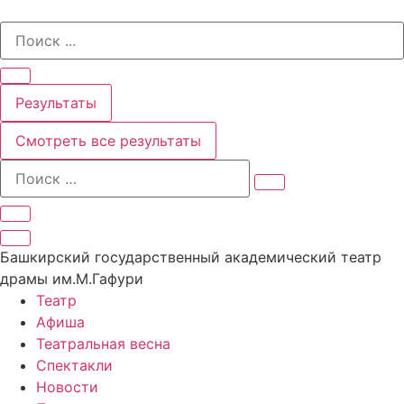
Перейти
Search
к
...
содержимому
Результаты
Смотреть все результаты
Башкирский государственный академический театр
драмы им.М.Гафури
Театр
Афиша
Театральная весна
Спектакли
Новости