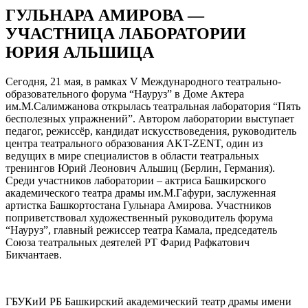
ГУЛЬНАРА АМИРОВА —
УЧАСТНИЦА ЛАБОРАТОРИИ
ЮРИЯ АЛЬШИЦА
Сегодня, 21 мая, в рамках V Международного театрально-
образовательного форума “Науруз” в Доме Актера
им.М.Салимжанова открылась театральная лаборатория “Пять
бесполезных упражнений”. Автором лаборатории выступает
педагог, режиссёр, кандидат искусствоведения, руководитель
центра театрального образования AKT-ZENT, один из
ведущих в мире специалистов в области театральных
тренингов Юрий Леонович Альшиц (Берлин, Германия).
Среди участников лаборатории – актриса Башкирского
академического театра драмы им.М.Гафури, заслуженная
артистка Башкортостана Гульнара Амирова. Участников
поприветствовал художественный руководитель форума
“Науруз”, главный режиссер театра Камала, председатель
Союза театральных деятелей РТ Фарид Рафкатович
Бикчантаев.
ГБУКиИ РБ Башкирский академический театр драмы имени