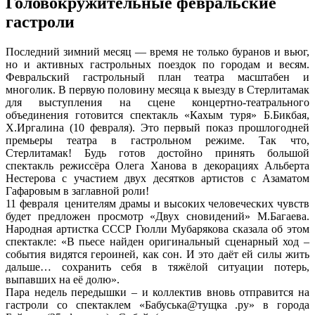
Головокружительные февральские
гастроли
Последний зимний месяц — время не только буранов и вьюг,
но и активных гастрольных поездок по городам и весям.
Февральский гастрольный план театра масштабен и
многолик. В первую половину месяца к выезду в Стерлитамак
для выступления на сцене концертно-театрального
объединения готовится спектакль «Кахым туря» Б.Бикбая,
Х.Иргалина (10 февраля). Это первый показ прошлогодней
премьеры театра в гастрольном режиме. Так что,
Стерлитамак! Будь готов достойно принять большой
спектакль режиссёра Олега Ханова в декорациях Альберта
Нестерова с участием двух десятков артистов с Азаматом
Гафаровым в заглавной роли!
11 февраля ценителям драмы и высоких человеческих чувств
будет предложен просмотр «Двух сновидений» М.Багаева.
Народная артистка СССР Гюлли Мубарякова сказала об этом
спектакле: «В пьесе найден оригинальный сценарный ход –
события видятся героиней, как сон. И это даёт ей силы жить
дальше… сохранить себя в тяжёлой ситуации потерь,
выпавших на её долю».
Пара недель передышки – и коллектив вновь отправится на
гастроли со спектаклем «Бабуська@тущка .ру» в города