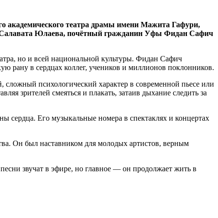
ого академического театра драмы имени Мажита Гафури,
ни Салавата Юлаева, почётный гражданин Уфы Фидан Сафич
еатра, но и всей национальной культуры. Фидан Сафич
кую рану в сердцах коллег, учеников и миллионов поклонников.
й, сложный психологический характер в современной пьесе или
ляя зрителей смеяться и плакать, затаив дыхание следить за
ны сердца. Его музыкальные номера в спектаклях и концертах
тва. Он был наставником для молодых артистов, верным
 песни звучат в эфире, но главное — он продолжает жить в