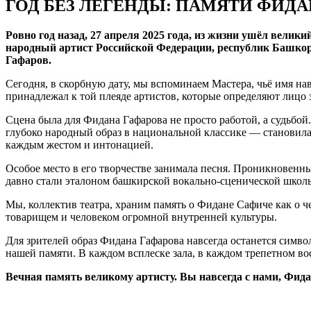
ГОД БЕЗ ЛЕГЕНДЫ: ПАМЯТИ ФИДА
Ровно год назад, 27 апреля 2025 года, из жизни ушёл ве
народный артист Российской Федерации, республик Башко
Гафаров.
Сегодня, в скорбную дату, мы вспоминаем Мастера, чьё имя на
принадлежал к той плеяде артистов, которые определяют лицо 
Сцена была для Фидана Гафарова не просто работой, а судьбо
глубоко народный образ в национальной классике — становилас
каждым жестом и интонацией.
Особое место в его творчестве занимала песня. Проникновенн
давно стали эталоном башкирской вокально-сценической школ
Мы, коллектив театра, храним память о Фидане Сафиче как о 
товарищем и человеком огромной внутренней культуры.
Для зрителей образ Фидана Гафарова навсегда останется символ
нашей памяти. В каждом всплеске зала, в каждом трепетном во
Вечная память великому артисту. Вы навсегда с нами, Фид