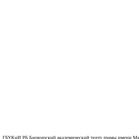
ГБУКиИ РБ Башкирский академический театр драмы имени М