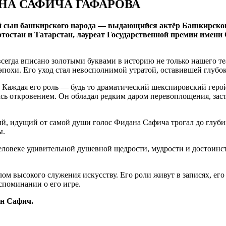
НА САФИЧА ГАФАРОВА
ликий сын башкирского народа — выдающийся актёр Башкирск
ртостан и Татарстан, лауреат Государственной премии име
всегда вписано золотыми буквами в историю не только нашего т
эпохи. Его уход стал невосполнимой утратой, оставившей глубо
й. Каждая его роль — будь то драматический шекспировский геро
ь откровением. Он обладал редким даром перевоплощения, застав
ый, идущий от самой души голос Фидана Сафича трогал до глуби
ы.
человеке удивительной душевной щедрости, мудрости и достоинс
ом высокого служения искусству. Его роли живут в записях, его
споминании о его игре.
ан Сафич.