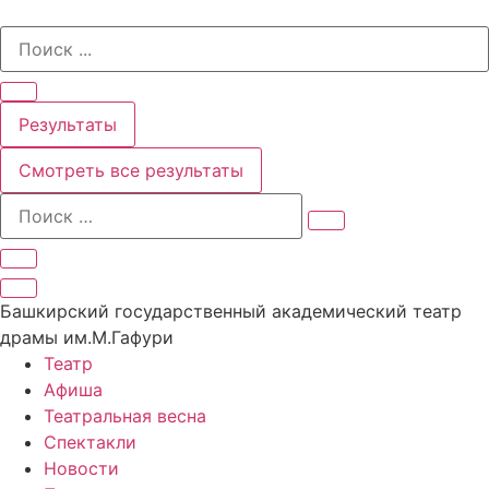
Перейти
Search
к
...
содержимому
Результаты
Смотреть все результаты
Башкирский государственный академический театр
драмы им.М.Гафури
Театр
Афиша
Театральная весна
Спектакли
Новости