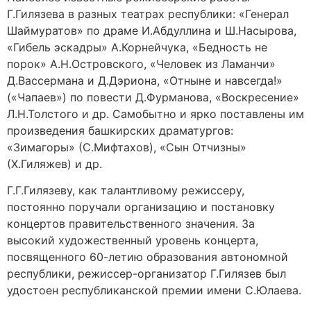
Г.Гилязева в разных театрах республики: «Генерал
Шаймуратов» по драме И.Абдуллина и Ш.Насырова,
«Гибель эскадры» А.Корнейчука, «Бедность не
порок» А.Н.Островского, «Человек из Ламанчи»
Д.Вассермана и Д.Дэриона, «Отныне и навсегда!»
(«Чапаев») по повести Д.Фурманова, «Воскресение»
Л.Н.Толстого и др. Самобытно и ярко поставлены им
произведения башкирских драматургов:
«Зимагоры» (С.Мифтахов), «Сын Отчизны»
(Х.Гиляжев) и др.
Г.Г.Гилязеву, как талантливому режиссеру,
постоянно поручали организацию и постановку
концертов правительственного значения. За
высокий художественный уровень концерта,
посвященного 60-летию образования автономной
республики, режиссер-организатор Г.Гилязев был
удостоен республиканской премии имени С.Юлаева.