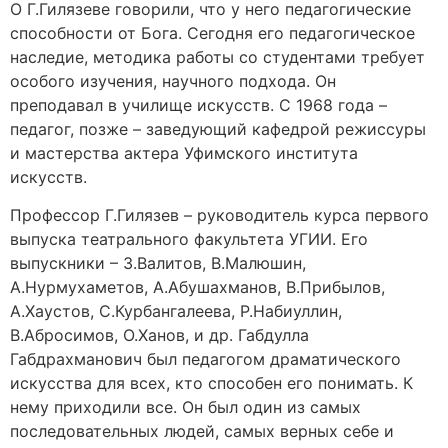
О Г.Гилязеве говорили, что у него педагогические
способности от Бога. Сегодня его педагогическое
наследие, методика работы со студентами требует
особого изучения, научного подхода. Он
преподавал в училище искусств. С 1968 года –
педагог, позже – заведующий кафедрой режиссуры
и мастерства актера Уфимского института
искусств.
Профессор Г.Гилязев – руководитель курса первого
выпуска театрального факультета УГИИ. Его
выпускники – З.Валитов, В.Малюшин,
А.Нурмухаметов, А.Абушахманов, В.Прибылов,
А.Хаустов, С.Курбангалеева, Р.Набиуллин,
В.Абросимов, О.Ханов, и др. Габдулла
Габдрахманович был педагогом драматического
искусства для всех, кто способен его понимать. К
нему приходили все. Он был один из самых
последовательных людей, самых верных себе и