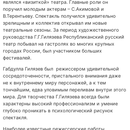
являлся «визиткой» театра. Главные роли он
поручил молодым актерам – С.Акимовой и
В.Терентьеву. Спектакль получился удивительно
зрелищным и коллектив открывал им новые
театральные сезоны. За период художественного
руководства Г.Г.Гилязева Республиканский русский
театр побывал на гастролях во многих крупных
городах России, был участником больших
фестивалей.
Габдулла Гилязев был режиссером удивительной
сосредоточенности, пристального внимания даже
не к внутреннему миру персонажей, а к тем
тончайшим, едва уловимым переливам внутри этого
мира. Для творчества Г.Гилязева всегда были
характерны высокий профессионализм и умение
глубоко проникать в психологический рисунок
спектакля.
Наиболее известные режиссерские работы