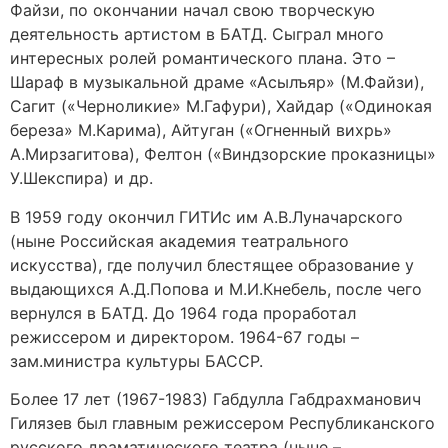
Файзи, по окончании начал свою творческую
деятельность артистом в БАТД. Сыграл много
интересных ролей романтического плана. Это –
Шараф в музыкальной драме «Асылъяр» (М.Файзи),
Сагит («Черноликие» М.Гафури), Хайдар («Одинокая
береза» М.Карима), Айтуган («Огненный вихрь»
А.Мирзагитова), Фелтон («Виндзорские проказницы»
У.Шекспира) и др.
В 1959 году окончил ГИТИс им А.В.Луначарского
(ныне Российская академия театрального
искусства), где получил блестящее образование у
выдающихся А.Д.Попова и М.И.Кнебель, после чего
вернулся в БАТД. До 1964 года проработал
режиссером и директором. 1964-67 годы –
зам.министра культуры БАССР.
Более 17 лет (1967-1983) Габдулла Габдрахманович
Гилязев был главным режиссером Республиканского
русского драматического театра (ныне –