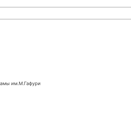
рамы им.М.Гафури