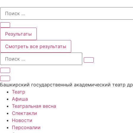
Перейти
Search
к
...
содержимому
Результаты
Смотреть все результаты
Башкирский государственный академический театр д
Театр
Афиша
Театральная весна
Спектакли
Новости
Персоналии