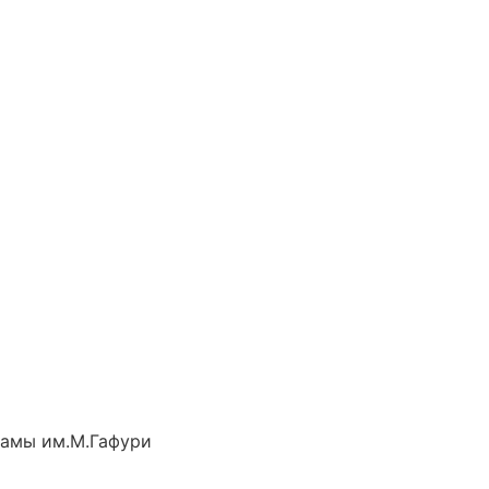
рамы им.М.Гафури