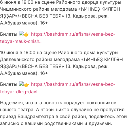
6 июня в 19:00 на сцене Районного дворца культуры
Чишминского района мелодрама «ҺИНҺЕҘ КИЛГӘН
ЯҘҘАР»/«ВЕСНА БЕЗ ТЕБЯ» (З. Кадырова, реж.
А.Абушахманов). 16+
Билеты
https://bashdram.ru/afisha/vesna-bez-
tebya-mauk-chish..
10 июня в 19:00 на сцене Районного дома культуры
Давлеканского района мелодрама «ҺИНҺЕҘ КИЛГӘН
ЯҘҘАР»/«ВЕСНА БЕЗ ТЕБЯ» (З. Кадырова, реж.
А.Абушахманов). 16+
Билеты
https://bashdram.ru/afisha/vesna-bez-
tebya-rdk-g-davl..
Надеемся, что эта новость порадует поклонников
нашего театра. А чтобы никто случайно не пропустил
приезд Башдрамтеатра в свой район, поделитесь этой
записью с вашими родственниками и друзьями.