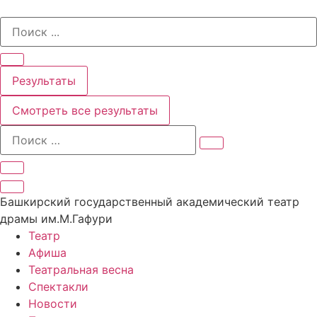
Перейти
Search
к
...
содержимому
Результаты
Смотреть все результаты
Башкирский государственный академический театр
драмы им.М.Гафури
Театр
Афиша
Театральная весна
Спектакли
Новости