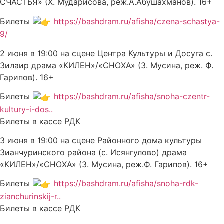
СЧАСТЬЯ» (Х. Мударисова, реж.А.Абушахманов). 16+
Билеты
https://bashdram.ru/afisha/czena-schastya-
9/
2 июня в 19:00 на сцене Центра Культуры и Досуга с.
Зилаир драма «КИЛЕН»/«СНОХА» (З. Мусина, реж. Ф.
Гарипов). 16+
Билеты
https://bashdram.ru/afisha/snoha-czentr-
kultury-i-dos..
Билеты в кассе РДК
3 июня в 19:00 на сцене Районного дома культуры
Зианчуринского района (с. Исянгулово) драма
«КИЛЕН»/«СНОХА» (З. Мусина, реж.Ф. Гарипов). 16+
Билеты
https://bashdram.ru/afisha/snoha-rdk-
zianchurinskij-r..
Билеты в кассе РДК