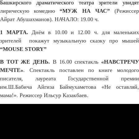
Башкирского драматического театра
зрители увидят
лирическ
ую комедию
“М
УЖ НА ЧАС
”
(
Р
ежиссе
Айрат Абушахманов
).
НАЧАЛО: 19.00 ч.
1 МАРТА.
Днём
в 10.00 и 12.00 ч.
для маленьки
зрителей покажут музыкальную сказку про мышей
“MOUSE STORY”
В ТОТ ЖЕ ДЕНЬ.
В 16.00 спектакль
«Н
АВСТРЕЧ
МЕЧТЕ
»
. Спектакль поставлен по книге молодого
писателя, лауреата Государственной премии
им.Ш.Бабича Айгиза Баймухаметова «Не оставляй,
мама!».
Р
ежиссер Ильсур Казакбаев.