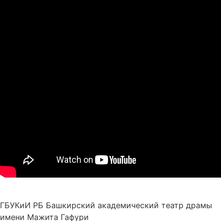
ГБУКиИ РБ Башкирский академический театр драмы
имени Мажита Гафури