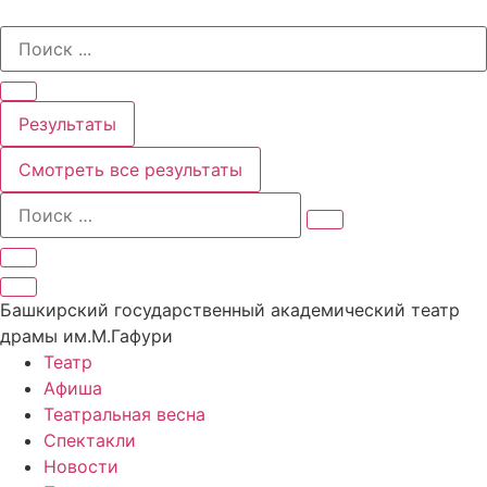
Перейти
Search
к
...
содержимому
Результаты
Смотреть все результаты
Башкирский государственный академический театр
драмы им.М.Гафури
Театр
Афиша
Театральная весна
Спектакли
Новости