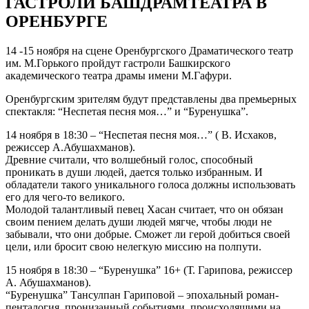
ГАСТРОЛИ БАШДРАМТЕАТРА В
ОРЕНБУРГЕ
14 -15 ноября на сцене Оренбургского Драматического театр
им. М.Горького пройдут гастроли Башкирского
академического театра драмы имени М.Гафури.
Оренбургским зрителям будут представлены два премьерных
спектакля: “Неспетая песня моя…” и “Буренушка”.
14 ноября в 18:30 – “Неспетая песня моя…” ( В. Исхаков,
режиссер А.Абушахманов).
Древние считали, что волшебный голос, способный
проникать в души людей, дается только избранным. И
обладатели такого уникального голоса должны использовать
его для чего-то великого.
Молодой талантливый певец Хасан считает, что он обязан
своим пением делать души людей мягче, чтобы люди не
забывали, что они добрые. Сможет ли герой добиться своей
цели, или бросит свою нелегкую миссию на полпути.
15 ноября в 18:30 – “Буренушка” 16+ (Т. Гарипова, режиссер
А. Абушахманов).
“Буренушка” Тансулпан Гариповой – эпохальный роман-
пенталогия, пронизанный событиями, происходящими на