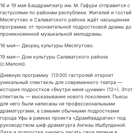
18 и 19 мая Башдрамтеатр им. М. Гафури отправится с
гастролями по районам республики. Жителей и гостей
Месягутово и Салаватского района ждёт насыщенная
программа: от пронзительной подростковой драмы до
проникновенной музыкальной мелодрамы.
18 мая— Дворец культуры Месягутово.
19 мая— Дом культуры Салаватского района
(с.Малояз).
Дневную программу (13:00) гастролей откроет
уникальный спектакль для современного театра —
история подростков «Внутри меня цунами» (12+). Этот
спектакль — высказывание нового поколения. Пьесы
для него были написаны не профессиональными
драматургами, а самыми обычными подростками
города Уфы в рамках проекта «ДрамКвадратик» под
руководством шеф-драматурга Ангизы Ишбулдиной.
Дети и подростки учились писать свои первые в