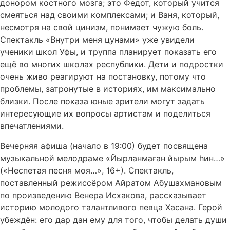
донором костного мозга; это Федот, который учится
смеяться над своими комплексами; и Ваня, который,
несмотря на свой цинизм, понимает чужую боль.
Спектакль «Внутри меня цунами» уже увидели
ученики школ Уфы, и труппа планирует показать его
ещё во многих школах республики. Дети и подростки
очень живо реагируют на постановку, потому что
проблемы, затронутые в историях, им максимально
близки. После показа юные зрители могут задать
интересующие их вопросы артистам и поделиться
впечатлениями.
Вечерняя афиша (начало в 19:00) будет посвящена
музыкальной мелодраме «Йырланмаған йырым һин…»
(«Неспетая песня моя…», 16+). Спектакль,
поставленный режиссёром Айратом Абушахмановым
по произведению Венера Исхакова, рассказывает
историю молодого талантливого певца Хасана. Герой
убеждён: его дар дан ему для того, чтобы делать души