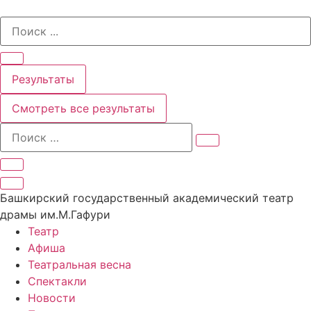
Перейти
Search
к
...
содержимому
Результаты
Смотреть все результаты
Башкирский государственный академический театр
драмы им.М.Гафури
Театр
Афиша
Театральная весна
Спектакли
Новости