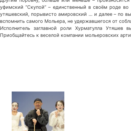
другим поровну, больше или меньше – произносится 
уфимский “Скупой” – единственный в своём роде во 
утяшевский, порывисто амировский … и далее – по вы
вспомнить самого Мольера, не удержавшегося от собла
Исполнитель заглавной роли Хурматулла Утяшев вы
Приобщайтесь к веселой компании мольеровских арти