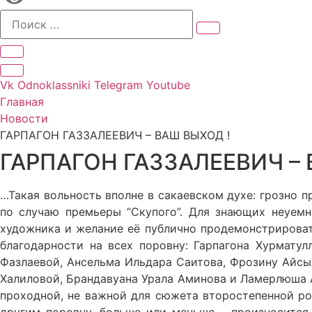
Vk
Odnoklassniki
Telegram
Youtube
Главная
Новости
ГАРПАГОН ГАЗЗАЛЕЕВИЧ – ВАШ ВЫХОД !
ГАРПАГОН ГАЗЗАЛЕЕВИЧ – 
…Такая вольность вполне в сакаевском духе: грозно 
по случаю премьеры “Скупого”. Для знающих неуемн
художника и желание её публично продемонстрировать
благодарности на всех поровну: Гарпагона Хурмату
Фазлаевой, Ансельма Ильдара Саитова, Фрозину Айсы
Халиловой, Брандавуана Урала Аминова и Ламерлюша Ай
проходной, не важной для сюжета второстепенной рол