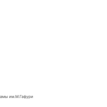
рамы им.М.Гафури