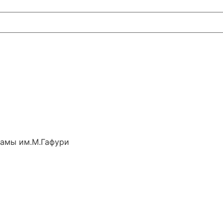
рамы им.М.Гафури