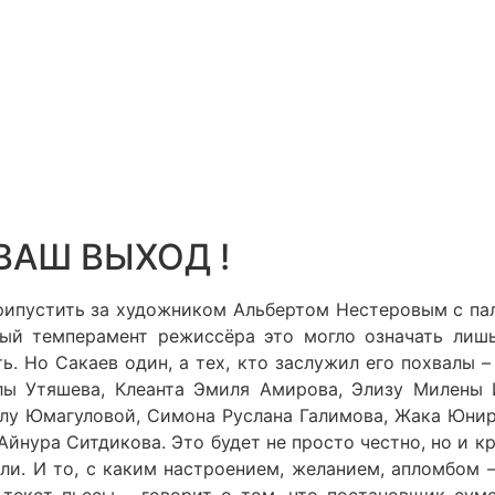
ВАШ ВЫХОД !
припустить за художником Альбертом Нестеровым с па
ый темперамент режиссёра это могло означать лишь
. Но Сакаев один, а тех, кто заслужил его похвалы 
ллы Утяшева, Клеанта Эмиля Амирова, Элизу Милены
лу Юмагуловой, Симона Руслана Галимова, Жака Юнир
нура Ситдикова. Это будет не просто честно, но и кр
и. И то, с каким настроением, желанием, апломбом – 