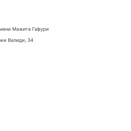
мени Мажита Гафури
аки Валиди, 34