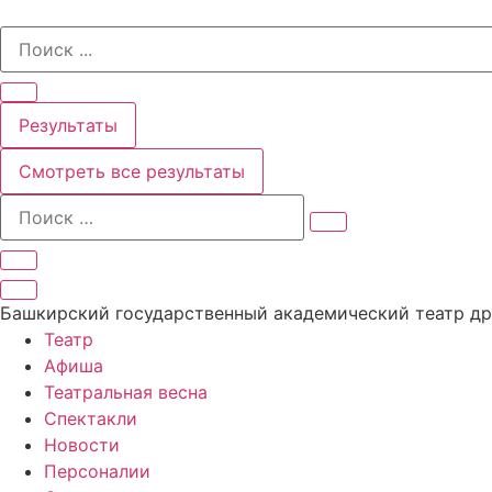
Перейти
Search
к
...
содержимому
Результаты
Смотреть все результаты
Башкирский государственный академический театр д
Театр
Афиша
Театральная весна
Спектакли
Новости
Персоналии