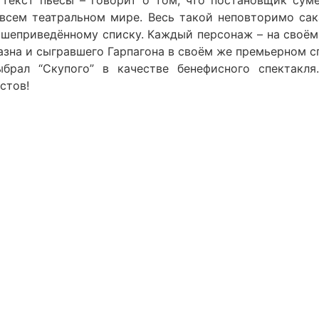
текст пьесы – говорит о том, что постановщик суме
всем театральном мире. Весь такой неповторимо сак
шеприведённому списку. Каждый персонаж – на своём,
зна и сыгравшего Гарпагона в своём же премьерном сп
брал “Скупого” в качестве бенефисного спектакля
стов!