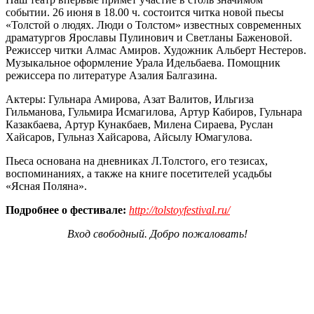
событии. 26 июня в 18.00 ч. состоится читка новой пьесы
«Толстой о людях. Люди о Толстом» известных современных
драматургов Ярославы Пулинович и Светланы Баженовой.
Режиссер читки Алмас Амиров. Художник Альберт Нестеров.
Музыкальное оформление Урала Идельбаева. Помощник
режиссера по литературе Азалия Балгазина.
Актеры: Гульнара Амирова, Азат Валитов, Ильгиза
Гильманова, Гульмира Исмагилова, Артур Кабиров, Гульнара
Казакбаева, Артур Кунакбаев, Милена Сираева, Руслан
Хайсаров, Гульназ Хайсарова, Айсылу Юмагулова.
Пьеса основана на дневниках Л.Толстого, его тезисах,
воспоминаниях, а также на книге посетителей усадьбы
«Ясная Поляна».
Подробнее о фестивале:
http://tolstoyfestival.ru/
Вход свободный. Добро пожаловать!