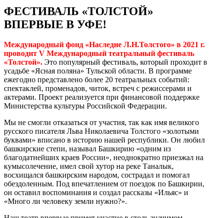
ФЕСТИВАЛЬ «ТОЛСТОЙ»
ВПЕРВЫЕ В УФЕ!
Международный фонд «Наследие Л.Н.Толстого» в 2021 г.
проводит V Международный театральный фестиваль
«Толстой».
Это популярный фестиваль, который проходит в
усадьбе «Ясная поляна» Тульской области. В программе
ежегодно представлено более 20 театральных событий:
спектаклей, променадов, читок, встреч с режиссерами и
актерами. Проект реализуется при финансовой поддержке
Министерства культуры Российской Федерации.
Мы не смогли отказаться от участия, так как имя великого
русского писателя Льва Николаевича Толстого «золотыми
буквами» вписано в историю нашей республики. Он любил
башкирские степи, называл Башкирию «одним из
благодатнейших краев России», неоднократно приезжал на
кумысолечение, имел свой хутор на реке Таналык,
восхищался башкирским народом, сострадал и помогал
обездоленным. Под впечатлением от поездок по Башкирии,
он оставил воспоминания и создал рассказы «Ильяс» и
«Много ли человеку земли нужно?».
Наш театр впервые примет участие в столь значимом