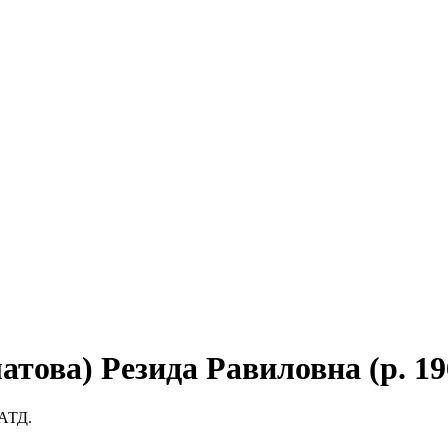
това) Резида Равиловна (р. 19
БАТД.