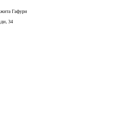
ажита Гафури
иди, 34