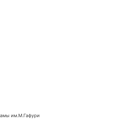
рамы им.М.Гафури