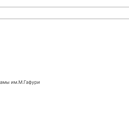
рамы им.М.Гафури