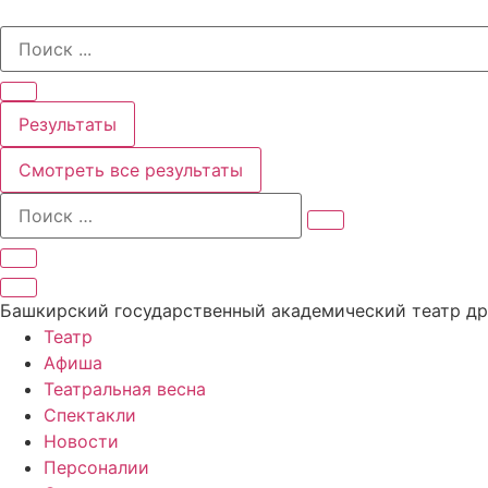
Перейти
Search
к
...
содержимому
Результаты
Смотреть все результаты
Башкирский государственный академический театр д
Театр
Афиша
Театральная весна
Спектакли
Новости
Персоналии