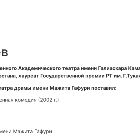
ев
енного Академического театра имени Галиаскара Кам
тана, лауреат Государственной премии РТ им. Г.Тука
еатра драмы имени Мажита Гафури поставил:
нная комедия (2002 г.)
мени Мажита Гафури