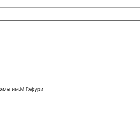
рамы им.М.Гафури