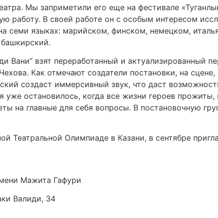
атра. Мы заприметили его еще на фестивале «Туганлык»
ую работу. В своей работе он с особым интересом исс
на семи языках: марийском, финском, немецком, италь
 башкирский.
ди Вани” взят переработанный и актуализированный пе
ехова. Как отмечают создатели постановки, на сцене, 
ский создаст иммерсивный звук, что даст возможность
мя уже остановилось, когда все жизни героев прожиты,
веты на главные для себя вопросы. В постановочную гр
ой Театральной Олимпиаде в Казани, в сентябре пригл
мени Мажита Гафури
аки Валиди, 34