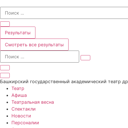
Перейти
Search
к
...
содержимому
Результаты
Смотреть все результаты
Башкирский государственный академический театр д
Театр
Афиша
Театральная весна
Спектакли
Новости
Персоналии