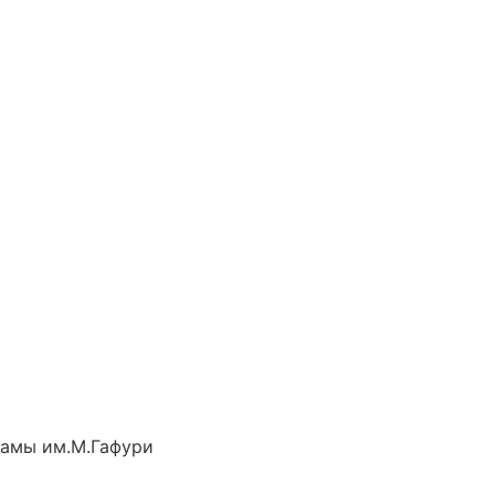
рамы им.М.Гафури