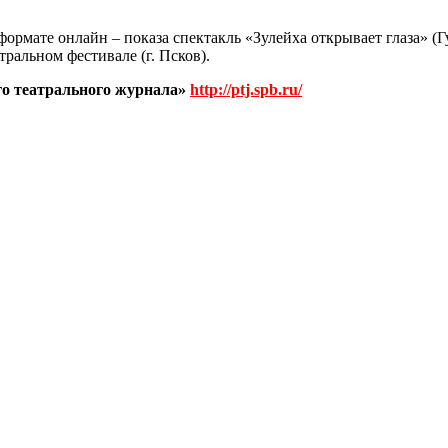
в формате онлайн – показа спектакль «Зулейха открывает глаза»
альном фестивале (г. Псков).
го театрального журнала»
http://ptj.spb.ru/