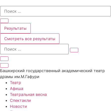
Перейти
Search
к
...
содержимому
Результаты
Смотреть все результаты
Башкирский государственный академический театр
драмы им.М.Гафури
Театр
Афиша
Театральная весна
Спектакли
Новости