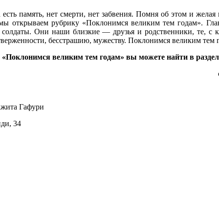
а есть память, нет смерти, нет забвения. Помня об этом и жел
а, мы открываем рубрику «Поклонимся великим тем годам». Гл
 солдаты. Они наши близкие — друзья и родственники, те, с к
верженности, бесстрашию, мужеству. Поклонимся великим тем 
«Поклонимся великим тем годам» вы можете найти в раздел
ажита Гафури
иди, 34