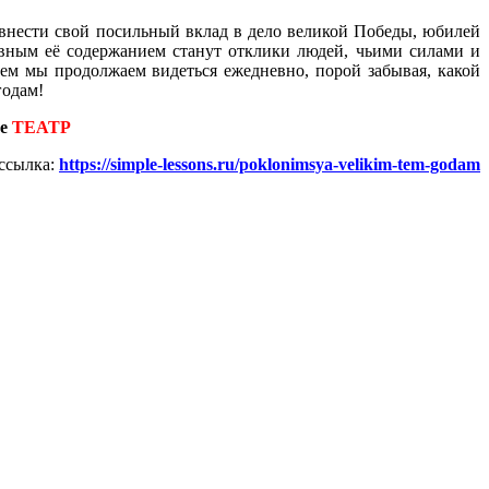
ая внести свой посильный вклад в дело великой Победы, юбилей
авным её содержанием станут отклики людей, чьими силами и
ем мы продолжаем видеться ежедневно, порой забывая, какой
годам!
е
ТЕАТР
ссылка:
https://simple-lessons.ru/poklonimsya-velikim-tem-godam