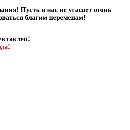
ния! Пусть в нас не угасает огонь
доваться благим переменам!
ектаклей!
ода!