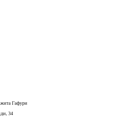
ажита Гафури
иди, 34