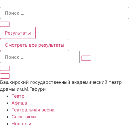
Перейти
Search
к
...
содержимому
Результаты
Смотреть все результаты
Башкирский государственный академический театр
драмы им.М.Гафури
Театр
Афиша
Театральная весна
Спектакли
Новости