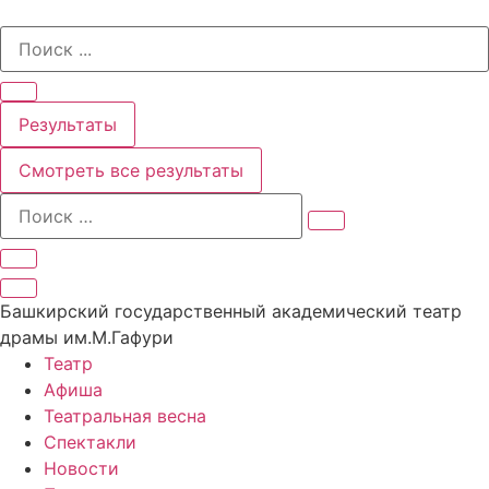
Перейти
Search
к
...
содержимому
Результаты
Смотреть все результаты
Башкирский государственный академический театр
драмы им.М.Гафури
Театр
Афиша
Театральная весна
Спектакли
Новости