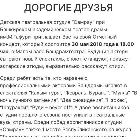
ДОРОГИЕ ДРУЗЬЯ
Детская театральная студия “Самрау” при
Башкирском академическом театре драмы
им.М.Гафури приглашает Вас на свой Отчетный
концерт, который состоится
30 мая 2018 года в 18.00
час.
в Малом зале Башдрамтеатра. Будущие актеры
сыграют новый спектакль, споют, станцуют, покажут
актерские этюды, выразительно расскажут стихи.
Среди ребят есть те, кто наравне с
профессиональными актерами Башдрамы играют в
спектаклях “Кахым туря”, “Февраль. Буран…”, “Мулла”, “В
ночь лунного затмения”, “Два сновидения”, “Нэркес”,
“Шауракей”, “Руди – never off”. А двое воспитанников
студии прошлого сезона поступили в театральные
вузы страны. Среди побед воспитанников студии
«Самрау» также 1 место Республиканского конкурса
“Танцуем книгу”, где ребята выступили с танцем по