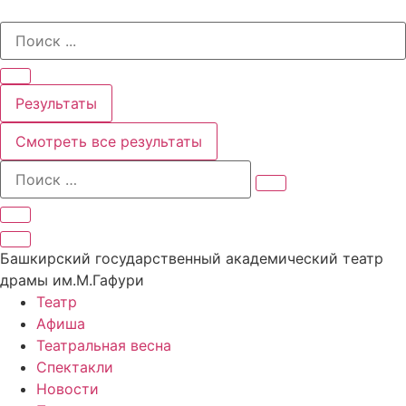
Перейти
Search
к
...
содержимому
Результаты
Смотреть все результаты
Башкирский государственный академический театр
драмы им.М.Гафури
Театр
Афиша
Театральная весна
Спектакли
Новости