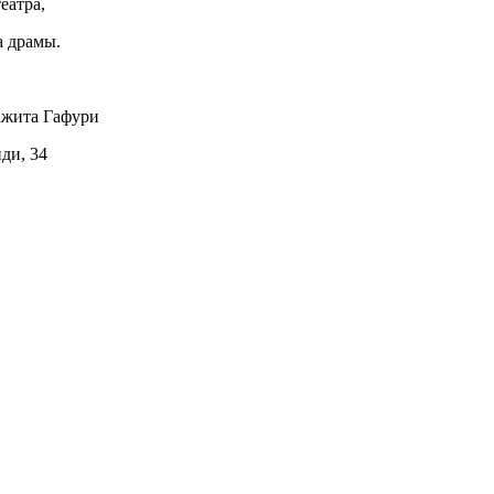
еатра,
а драмы.
ажита Гафури
иди, 34