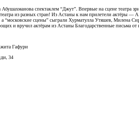
а Абушахманова спектаклем “Джут”. Впервые на сцене театра з
 театра из разных стран! Из Астаны к нам прилетели актёры —
а, а “московские сцены” сыграли Хурматулла Утяшев, Милена Си
щих и вручил актёрам из Астаны Благодарственные письма от 
ажита Гафури
иди, 34