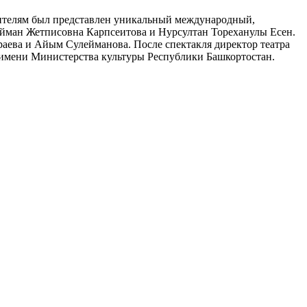
рителям был представлен уникальный международный,
 Айман Жетписовна Карпсеитова и Нурсултан Тореханулы Есен.
раева и Айым Сулейманова. После спектакля директор театра
имени Министерства культуры Республики Башкортостан.