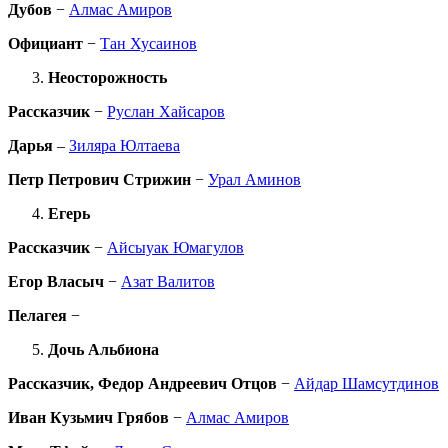
Дубов
−
Алмас Амиров
Официант
−
Тан Хусаинов
Неосторожность
Рассказчик
−
Руслан Хайсаров
Дарья
–
Зиляра Юлтаева
Петр Петрович Стрижин
−
Урал Аминов
Егерь
Рассказчик
−
Айсыуак Юмагулов
Егор Власыч
−
Азат Валитов
Пелагея
−
Дочь Альбиона
Рассказчик, Федор Андреевич Отцов
−
Айдар Шамсутдинов
Иван Кузьмич Грябов
−
Алмас Амиров