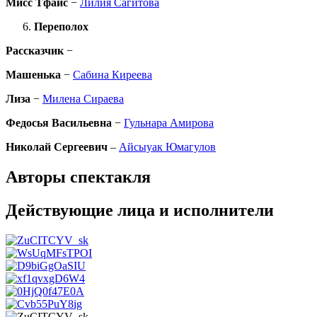
Мисс Тфайс
−
Лилия Сагитова
Переполох
Рассказчик
−
Машенька
−
Сабина Киреева
Лиза
−
Милена Сираева
Федосья Васильевна
−
Гульнара Амирова
Николай Сергеевич
–
Айсыуак Юмагулов
Авторы спектакля
Действующие лица и исполнители