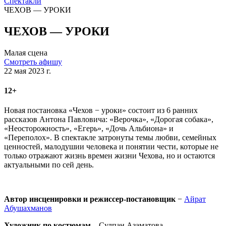
Спектакли
ЧЕХОВ — УРОКИ
ЧЕХОВ — УРОКИ
Малая сцена
Смотреть афишу
22 мая 2023 г.
12+
Новая постановка «Чехов − уроки» состоит из 6 ранних
рассказов Антона Павловича: «Верочка», «Дорогая собака»,
«Неосторожность», «Егерь», «Дочь Альбиона» и
«Переполох». В спектакле затронуты темы любви, семейных
ценностей, малодушии человека и понятии чести, которые не
только отражают жизнь времен жизни Чехова, но и остаются
актуальными по сей день.
Автор инсценировки и режиссер-постановщик
−
Айрат
Абушахманов
Художник по костюмам
– Сулпан Азаматова