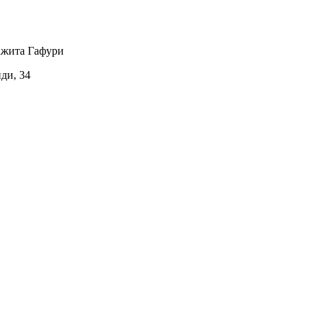
ажита Гафури
иди, 34