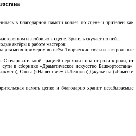
тостана
нилась в благодарной памяти коллег по сцене и зрителей как
 мастерством и любовью к сцене. Зритель скучает по ней…
одые актёры к работе мастеров:
а для меня примером во всём. Творческие связи и гастрольные
 С очаровательной грацией переходит она от роли к роли, от
й сути в сборнике «Драматическое искусство Башкортостана».
икмета), Ольга («Нашествие» Л.Леонова) Джульетта («Ромео и
рительская память цепко и благодарно хранит незабываемые