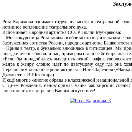
Заслуж
Роза Каримова занимает отдельное место в театральной куль
истинное воплощение театрального духа.
Вспоминает Народная артистка СССР Гюлли Мубарякова:
– Моя сокурсница Роза заняла особое место в зрительском сер
Заслуженная артистка России, народная артистка Башкортостан
– Придя в театр, я буквально влюбилась в гитисовцев. Мы пр
поездки очень сблизили нас, примером стали её безупречная те
«Если бы понадобилось вычертить некий график творческого 
жанра к жанру, словно идёт по цветущему саду, где она хоз
Перечислим основные роли актрисы – Нина Заречная («Чайка»
Джульетта» В.Шекспира) …
И ещё многие -многие образы в классической и национальной 
С Днем Рождения, неповторимая Чайка башкирский сцены! П
впечатления от встречи с Вашим искусством!