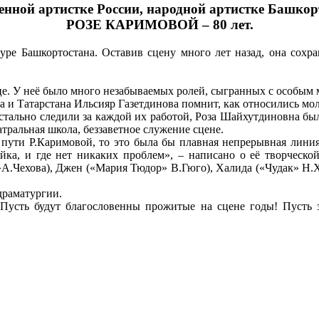
енной артистке России, народной артистке Башкор
РОЗЕ КАРИМОВОЙ – 80 лет.
туре Башкортостана. Оставив сцену много лет назад, она сохра
дце. У неё было много незабываемых ролей, сыгранных с особым
а и Татарстана Ильсияр Газетдинова помнит, как относились мол
истально следили за каждой их работой, Роза Шайхутдиновна был
атральная школа, беззаветное служение сцене.
пути Р.Каримовой, то это была бы плавная непрерывная линия.
яйка, и где нет никаких проблем», – написано о её творческо
А.Чехова), Джен («Мария Тюдор» В.Гюго), Халида («Чудак» Н.Х
драматургии.
усть будут благословенны прожитые на сцене годы! Пусть з