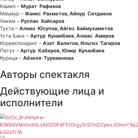
Камил –
Мурат Рафиков
Маъмур –
Фанис Рахметов,
Айнур Ситдиков
Хаким –
Руслан Хайсаров
Тухта –
Алмаз Юсупов,
Айгиз Баймухаметов
Уста Баки –
Артур Кунакбаев,
Алмас Амиров
Корреспондент –
Азат Валитов,
Ильгиз Тагиров
Петух –
Артур Кабиров,
Юнир Куланбаев
Курица –
Айзиля Туркменова
Авторы спектакля
Действующие лица и
исполнители