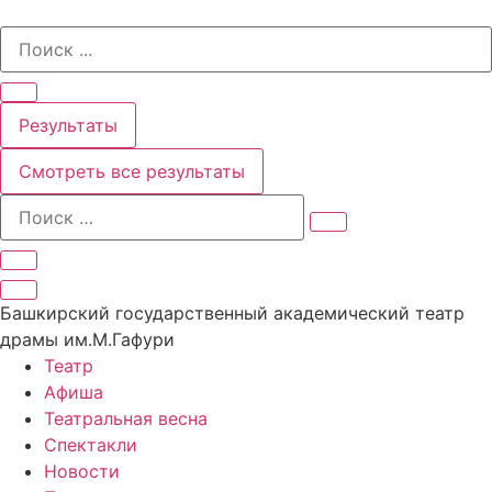
Перейти
Search
к
...
содержимому
Результаты
Смотреть все результаты
Башкирский государственный академический театр
драмы им.М.Гафури
Театр
Афиша
Театральная весна
Спектакли
Новости