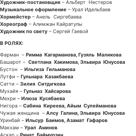
Художник-постановщик
– Альберт Нестеров
Музыкальное оформление
– Урал Идельбаев
Хормейстер
– Анель Сиргебаева
Хореограф
– Алимжан Кайратулы
Художник по свету
– Сергей Гаевой
В РОЛЯХ:
Фарман –
Римма Кагарманова, Гузяль Маликова
Башарот –
Светлана Хакимова, Эльвира Юнусова
Бустон –
Ильгиза Гильманова
Лутфи –
Гульнара Казакбаева
Сатти –
Зилия Ситдиҡова
Мухайя –
Гульназ Хайсарова
Мехри –
Илюза Кусябаева
Нигора –
Сабина Киреева,
Айым Сулейманова
Чужая женщина –
Алсу Галина,
Эльвира Юнусова
Уринбай –
Ильсур Баимов,
Азамат Ғафаров
Макхам –
Урал Аминов
Аскар –
Ринат Баймурзин