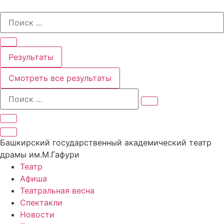
Перейти
Search
к
...
содержимому
Результаты
Смотреть все результаты
Башкирский государственный академический театр
драмы им.М.Гафури
Театр
Афиша
Театральная весна
Спектакли
Новости