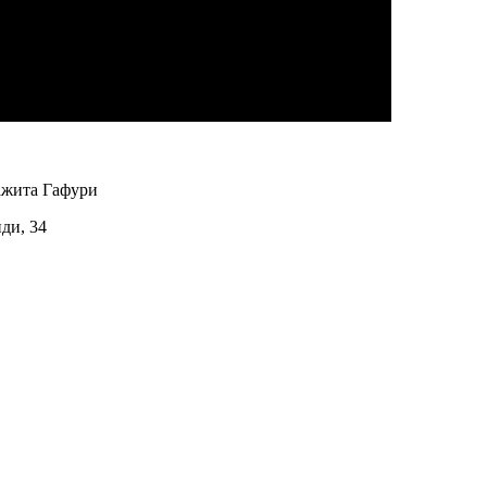
ажита Гафури
иди, 34