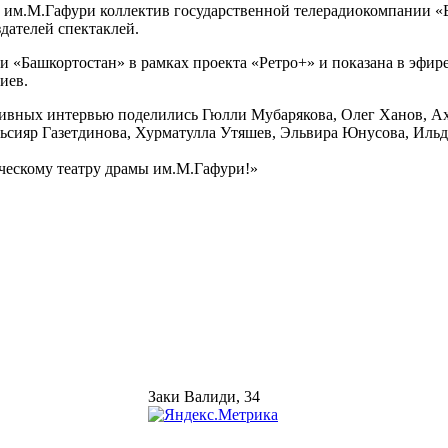
 им.М.Гафури коллектив государственной телерадиокомпании «Б
дателей спектаклей.
«Башкортостан» в рамках проекта «Ретро+» и показана в эфире 
иев.
зивных интервью поделились Гюлли Мубарякова, Олег Ханов, А
льсияр Газетдинова, Хурматулла Утяшев, Эльвира Юнусова, Иль
ческому театру драмы им.М.Гафури!»
Заки Валиди, 34